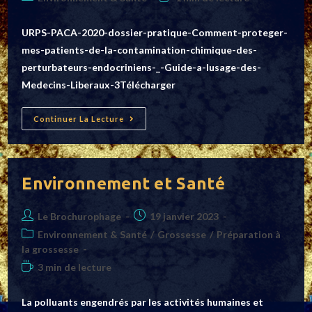
la
category:
de
publication :
lecture :
URPS-PACA-2020-dossier-pratique-Comment-proteger-
mes-patients-de-la-contamination-chimique-des-
perturbateurs-endocriniens-_-Guide-a-lusage-des-
Medecins-Liberaux-3Télécharger
URPS
Continuer La Lecture
PACA
2020
Dossier
Pratique
–
Comment
Environnement et Santé
Protéger
Mes
Patients
Auteur/autrice
Post
Le Brochurophage
De
19 janvier 2023
La
de
published:
Post
Environnement & Santé
/
Grossesse
/
Préparation à
Contamination
la
Chimique
category:
la grossesse
&
publication :
Des
Temps
3 min de lecture
Perturbateurs
de
Endocriniens
_
lecture :
La polluants engendrés par les activités humaines et
Guide