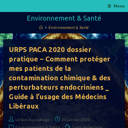
Skip
Menu
to
Environnement & Santé
content
>
Environnement & Santé
URPS PACA 2020 dossier
pratique – Comment protéger
mes patients de la
contamination chimique & des
perturbateurs endocriniens _
Guide à l’usage des Médecins
Libéraux
Auteur/autrice
Post
Le Brochurophage
20 janvier 2023
de
published:
Post
Temps
Environnement & Santé
1 min de lecture